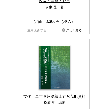
政策・開発・都市
伊東 理 著
定価：3,300円（税込）
立ち読みする
詳しく見る
文化十ニ年豆州漂着南京永茂船資料
松浦 章 編著