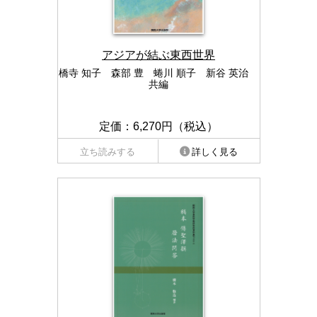
アジアが結ぶ東西世界
橋寺 知子 森部 豊 蜷川 順子 新谷 英治
共編
定価：6,270円（税込）
立ち読みする
詳しく見る