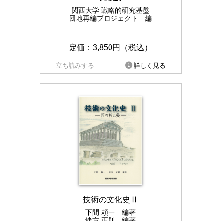
関西大学 戦略的研究基盤
団地再編プロジェクト 編
定価：3,850円（税込）
立ち読みする
詳しく見る
技術の文化史Ⅱ
下間 頼一 編著
緒方 正則 編著