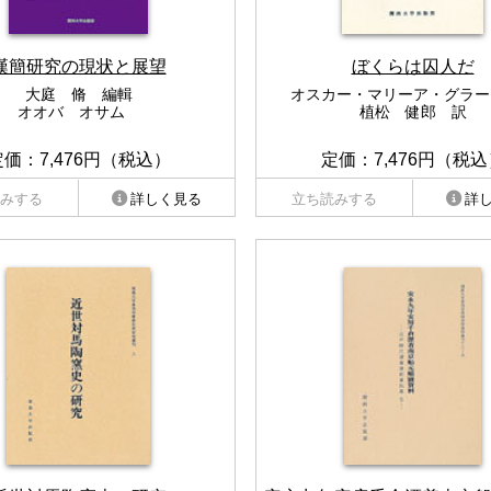
漢簡研究の現状と展望
ぼくらは囚人だ
大庭 脩 編輯
オスカー・マリーア・グラー
オオバ オサム
植松 健郎 訳
定価：7,476円（税込）
定価：7,476円（税込
みする
詳しく見る
立ち読みする
詳