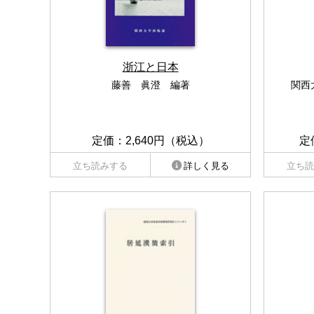
浙江と日本
藤善 眞澄 編著
関西
定価：2,640円（税込）
定
立ち読みする
詳しく見る
立ち読