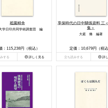
祗園精舎
享保時代の日中關係資料 三
集＞
大学日印共同学術調査団 編
大庭 脩 編著
価：115,238円（税込）
定価：10,679円（税
みする
詳しく見る
立ち読みする
詳