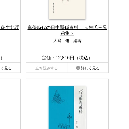
＜荻生北渓
享保時代の日中關係資料 二＜朱氏三兄
弟集＞
大庭 脩 編著
込）
定価：12,816円（税込）
しく見る
立ち読みする
詳しく見る