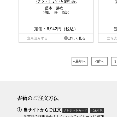
ｲﾌﾞﾝ・ｼﾞｭﾊﾞｲﾙ 旅行記
藤本 勝次
池田 修 監訳
定価：6,942円（税込）
立ち読みする
詳しく見る
立ち読
«最初へ
<前へ
3
書籍のご注文方法
当サイトからご注文
クレジットカード
代金引換
各書籍の詳細画面よりショッピングカートに追加し、