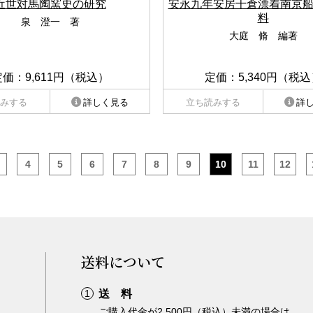
近世対馬陶窯史の研究
安永九年安房千倉漂着南京
料
泉 澄一 著
大庭 脩 編著
定価：9,611円（税込）
定価：5,340円（税込
みする
詳しく見る
立ち読みする
詳
4
5
6
7
8
9
10
11
12
送料について
送 料
ご購入代金が2,500円（税込）未満の場合は、