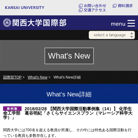
お問い合わせ
資料請求
交通アクセス
What's New
国際部TOP
What's New
What's New詳細
What's New詳細
2018/02/28 【関西大学国際活動事例集（14）】 化学生
命工学部 葛谷明紀「さくらサイエンスプラン（マレーシア科学大
学）」
関西大学には700名を超える教員が所属し、その中には特色ある国際活動を行
っている教員も多数存在します。