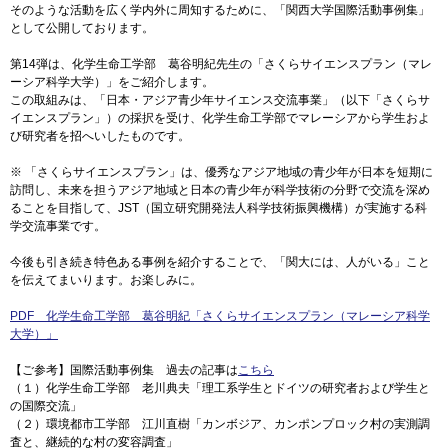
そのような活動を広く学内外に周知するために、「関西大学国際活動事例集」
として公開しております。
第14弾は、化学生命工学部 葛谷明紀先生の「さくらサイエンスプラン（マレ
ーシア科学大学）」をご紹介します。
この取組みは、「日本・アジア青少年サイエンス交流事業」（以下「さくらサ
イエンスプラン」）の採択を受け、化学生命工学部でマレーシアから学生およ
び研究者を招へいしたものです。
※ 「さくらサイエンスプラン」は、優秀なアジア地域の青少年が日本を短期に
訪問し、未来を担うアジア地域と日本の青少年が科学技術の分野で交流を深め
ることを目指して、JST（国立研究開発法人科学技術振興機構）が実施する科
学交流事業です。
今後も引き続き特色ある事例を紹介することで、「関大には、人がいる」こと
を伝えてまいります。お楽しみに。
PDF 化学生命工学部 葛谷明紀「さくらサイエンスプラン（マレーシア科学
大学）」
【ご参考】国際活動事例集 過去の記事は
こちら
（１）化学生命工学部 老川典夫「理工系学生とドイツの研究者および学生と
の国際交流」
（２）環境都市工学部 江川直樹「カンボジア、カンポンプロック村の実測調
査と、継続的な村の変容調査」