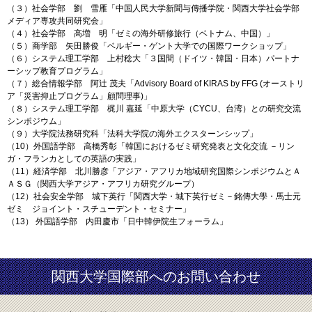
（３）社会学部 劉 雪雁「中国人民大学新聞与傳播学院・関西大学社会学部
メディア専攻共同研究会」
（４）社会学部 高増 明「ゼミの海外研修旅行（ベトナム、中国）」
（５）商学部 矢田勝俊「ベルギー・ゲント大学での国際ワークショップ」
（６）システム理工学部 上村稔大「３国間（ドイツ・韓国・日本）パートナ
ーシップ教育プログラム」
（７）総合情報学部 阿辻 茂夫「Advisory Board of KIRAS by FFG (オーストリ
ア「災害抑止プログラム」顧問理事)」
（８）システム理工学部 梶川 嘉延「中原大学（CYCU、台湾）との研究交流
シンポジウム」
（９）大学院法務研究科「法科大学院の海外エクスターンシップ」
（10）外国語学部 高橋秀彰「韓国におけるゼミ研究発表と文化交流 －リン
ガ・フランカとしての英語の実践」
（11）経済学部 北川勝彦「アジア・アフリカ地域研究国際シンポジウムとＡ
ＡＳＧ（関西大学アジア・アフリカ研究グループ）
（12）社会安全学部 城下英行「関西大学・城下英行ゼミ－銘傳大學・馬士元
ゼミ ジョイント・スチューデント・セミナー」
（13） 外国語学部 内田慶市「日中韓伊院生フォーラム」
関西大学国際部へのお問い合わせ