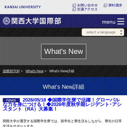
お問い合わせ
資料請求
交通アクセス
What's New
国際部TOP
What's New
What's New詳細
What's New詳細
2026/05/18 ◆国際学生寮で活躍！グローバル
な力を身につける！◆2026年度秋学期レジデント･アシ
スタント（RA）大募集！
関西大学が運営する国際学生寮では、留学生と寮生活をしながら、寮生の日常
生活をサポートする