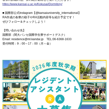
https://www.kansai-u.ac.jp/Kokusai/Dormitory/
■ 国際部公式Instagram【@kansaiuniversity_international】
RA作成の各寮の様子やRA活動内容等を紹介予定です！
ぜひフォロー＆チェックしよう！
【問い合わせ先】
国際部（関大パンセ国際学生寮サポートデスク）
Email: residence@ml.kandai.jp TEL:06-6368-1633
受付時間：9：00～17：00（月～金）