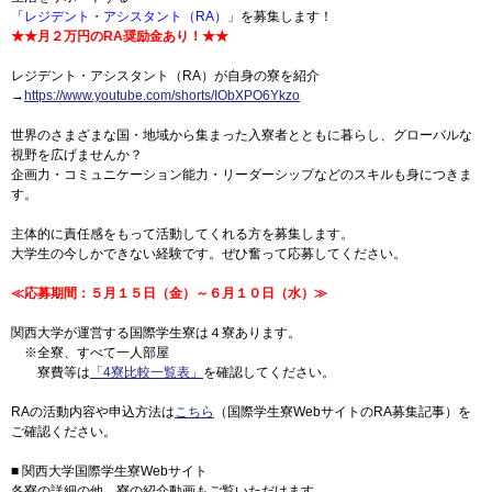
「レジデント・アシスタント（RA）」
を募集します！
★★月２万円のRA奨励金あり！★★
レジデント・アシスタント（RA）が自身の寮を紹介
→
https://www.youtube.com/shorts/IObXPO6Ykzo
世界のさまざまな国・地域から集まった入寮者とともに暮らし、グローバルな
視野を広げませんか？
企画力・コミュニケーション能力・リーダーシップなどのスキルも身につきま
す。
主体的に責任感をもって活動してくれる方を募集します。
大学生の今しかできない経験です。ぜひ奮って応募してください。
≪応募期間：５月１５日（金）～６月１０日（水）≫
関西大学が運営する国際学生寮は４寮あります。
※全寮、すべて一人部屋
寮費等は
「4寮比較一覧表」
を確認してください。
RAの活動内容や申込方法は
こちら
（国際学生寮WebサイトのRA募集記事）を
ご確認ください。
■ 関西大学国際学生寮Webサイト
各寮の詳細の他、寮の紹介動画もご覧いただけます。