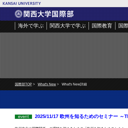
海外で学ぶ
関西大学で学ぶ
国際教育
国
国際部TOP
What's New
What's New詳細
2025/11/17 欧州を知るためのセミナー ～The 