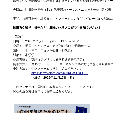
欧州文化や国際関係への理解を深めるための「欧州を知るためのセミナー
今回は、駐日欧州連合（EU）代表部のトーマス・ニョッキ公使（副代表
平和、持続可能性、経済協力、イノベーションなど、グローバルな課題に
国際系や留学、外交などに興味のある方はぜひご参加ください！
【詳細】
日時： 2025年11月20日（木） 13:00～14:30
会場： 千里山キャンパス 第1学舎1号館 千里ホールA
講師： トーマス・ニョッキ公使（副代表）
対象： 本学学生
使用言語： 英語（アプリによる同時通訳表示予定）
開催方法： 対面/オンライン 千里山キャンパスの方はできる限り会場
申込方法： 申込フォームよりお申込みください。
https://forms.office.com/r/JuKHaSLREQ
※締切：2025年11月17日（月）
このセミナーは、国際的な教養を身につけるチャンスです。
関心のある方はお早めにお申し込みください！