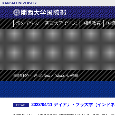
海外で学ぶ
関西大学で学ぶ
国際教育
国
国際部TOP
What's New
What's New詳細
2023/04/11 ディアナ・プラ大学（イ