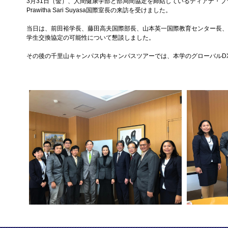
3月31日（金）、人間健康学部と部局間協定を締結しているディアナ・プラ大学（インドネシア共和国）
Prawitha Sari Suyasa国際室長の来訪を受けました。
当日は、前田裕学長、藤田高夫国際部長、山本英一国際教育センター長、
学生交換協定の可能性について懇談しました。
その後の千里山キャンパス内キャンパスツアーでは、本学のグローバルD