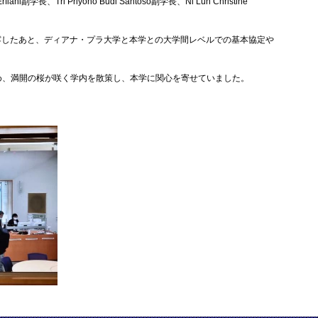
ri Priyono Budi Santoso副学長、Ni Luh Christine
露したあと、ディアナ・プラ大学と本学との大学間レベルでの基本協定や
め、満開の桜が咲く学内を散策し、本学に関心を寄せていました。