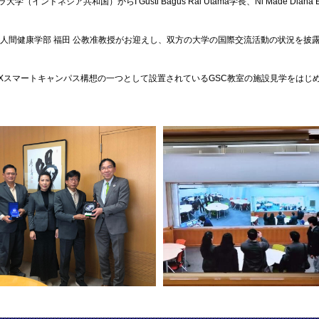
からI Gusti Bagus Rai Utama学長、Ni Made Diana Erfiani副学長、T
人間健康学部 福田 公教准教授がお迎えし、双方の大学の国際交流活動の状況を披
Xスマートキャンパス構想の一つとして設置されているGSC教室の施設見学をはじ