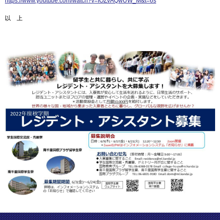
https://www.youtube.com/watch?v=IOZvAQwUW_M&t=6s
以 上