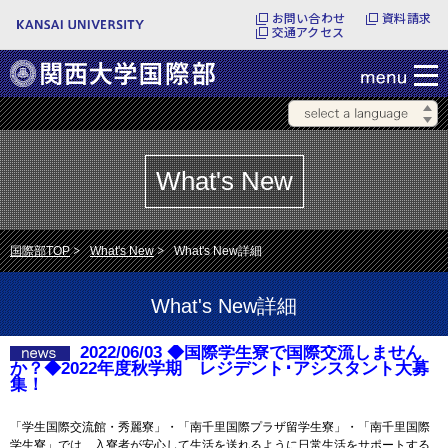
お問い合わせ
資料請求
交通アクセス
What's New
国際部TOP
What's New
What's New詳細
What's New詳細
2022/06/03 ◆国際学生寮で国際交流しません
か？◆2022年度秋学期 レジデント･アシスタント大募
集！
「学生国際交流館・秀麗寮」・「南千里国際プラザ留学生寮」・「南千里国際
学生寮」では、入寮者が安心して生活を送れるように日常生活をサポートする