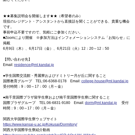
★★募集説明会を開催します★★（希望者のみ）
現役のレジデント・アシスタントから直接話を聞くことができる、貴重な機会
です。
事前申込不要ですので、気軽にご参加ください。
■Zoomにより開催 ※参加方法はインフォメーションシステム「お知らせ」に
掲載
6月9日（木）、6月17日（金）、6月21日（火）12：20～12：50
【問い合わせ先】
Email:
residence@ml.kandai.jp
●学生国際交流館・秀麗寮およびドミトリー月が丘に関すること
国際教育グループ TEL:06-6368-0178 Email:
college-house@ml.kandai.jp
受付時間：9：00～17：00（月～金）
●南千里国際プラザ留学生寮および南千里国際学生寮に関すること
国際プラザグループ TEL:06-6831-9180 Email:
dorm@ml.kandai.jp
受付
時間：9：00～17：00（月～金）
関西大学国際学生寮ウェブサイト
https://www.kansai-u.ac.jp/Kokusai/Dormitory/
関西大学国際学生寮紹介動画