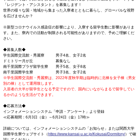
「レジデント・アシスタント」を募集します！
世界の様々な国・地域から集まった入寮者とともに暮らし、グローバルな視野
を広げませんか？
※新型コロナウイルス感染症の影響により、入寮する留学生数に影響がありま
す。また、寮内での活動が制限される可能性がありますので、予めご理解くだ
さい。
◆募集人数◆
学生国際交流館・秀麗寮 男子4名、女子2名
ドミトリー月が丘 募集なし
南千里国際プラザ留学生寮 男子5名、女子8名
南千里国際学生寮 男子3名、女子2名
※学生国際交流館・秀麗寮は、2022年度秋学期は臨時的に北棟を女子棟（男女
別の棟）として運用致します。
入居者の大半が留学生となる予定ですので、国内にいながらまるで留学してい
るかのような生活ができます。
◆応募方法◆
インフォメーションシステム「申請・アンケート」より登録
≪応募期間：6月3日（金）～6月24日（金）17時≫
詳細については、インフォメーションシステムの「お知らせ」または関西大学
国際学生寮ウェブサイト（
https://www.kansai-u.ac.jp/Kokusai/Dormitory/
）で確
認してください。