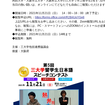
関西大学・大阪市立大学・大阪府立大学の三大学で学ぶ留学生2名ずつ計
当日の熱い闘いは、オンラインにてどなたでも自由にご観覧いただけます
◆開催日時：2021年11月21日（日） 14：00～16：00（終了予定）
◆観覧申込URL：
https://forms.office.com/r/R2B4UpYGg8
上記URLから観覧をお申し込みください。その後、Zoom観覧URLを
なお、観覧には、PC・スマートフォンへのZOOMのインストールが必
事前にご準備ください。
◆申込期限：2021年11月21日（日）14時まで
◆観覧料：無料
主催：三大学包括連携協議会
後援：大阪府