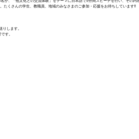
6名が、「他文化との交流体験」をテーマに日本語で5分間スピーチを行い、その内
。たくさんの学生、教職員、地域のみなさまのご参加・応援をお待ちしています!!
お送りします。
要です。