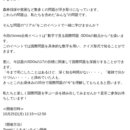
森林伐採や貧困など数多くの問題が浮き彫りになっています。
これらの問題は、私たちを含めた“みんな”の問題です。
そんな問題の“リアル”をこのイベントで一緒に学びませんか？
今回のicvss企画イベントは” 数字で見る国際問題 -SDGsの観点から-“を扱いま
す。
このイベントでは国際問題を具体的な数字を用い、クイズ形式で知ることがで
きます。
更に、今話題のSDGsの17の目標に関連して国際問題を深掘りすることができ
ます。
「今まで耳にしたことはあるけど、深く知る時間がない・・・」「複雑で分か
りづらい・・・」と諦めていた人も、
きっとこのお昼休みの35分で国際問題の“今”を理解してもらえると思います。
私たちと楽しく国際問題を学ぶ一歩を踏み出してみませんか？是非ご参加お待
ちしています！
≪開催⽇時≫
10⽉25⽇(月) 12:15〜12:50
《開催方法》
Zoomによるオンライン開催