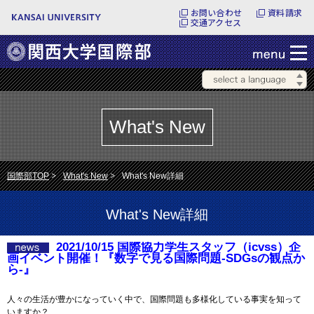
お問い合わせ
資料請求
交通アクセス
What's New
国際部TOP
What's New
What's New詳細
What's New詳細
2021/10/15 国際協力学生スタッフ（icvss）企
画イベント開催！『数字で見る国際問題-SDGsの観点か
ら-』
人々の生活が豊かになっていく中で、国際問題も多様化している事実を知って
いますか？