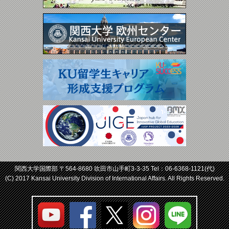
関西大学国際部 〒564-8680 吹田市山手町3-3-35 Tel：
06-6368-1121
(代)
(C) 2017 Kansai University Division of International Affairs. All Rights Reserved.