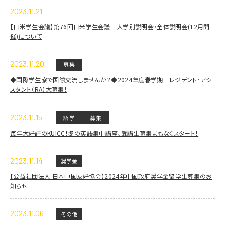
2023.11.21
【日米学生会議】第76回日米学生会議 大学別説明会・全体説明会(12月開
催)について
2023.11.20
募集
◆国際学生寮で国際交流しませんか？◆2024年度春学期 レジデント･アシ
スタント（RA）大募集！
2023.11.15
語学
募集
毎年大好評のKUICC！冬の英語集中講座、受講生募集まもなくスタート！
2023.11.14
奨学金
【公益社団法人 日本中国友好協会】2024年中国政府奨学金留学生募集のお
知らせ
2023.11.06
その他