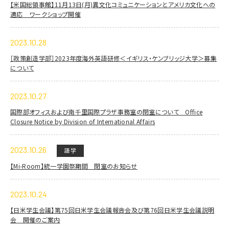
【米国総領事館】11月13日(月)異文化コミュニケーションとアメリカ文化への
適応 ワークショップ開催
2023.10.28
［政策創造学部］2023年度海外英語研修＜イギリス・ケンブリッジ大学＞募集
について
2023.10.27
国際部オフィスおよび南千里国際プラザ事務室の閉室について Office
Closure Notice by Division of International Affairs
2023.10.26
語学
【Mi-Room】統一学園祭期間 閉室のお知らせ
2023.10.24
【日米学生会議】第75回日米学生会議報告会及び第76回日米学生会議説明
会 開催のご案内