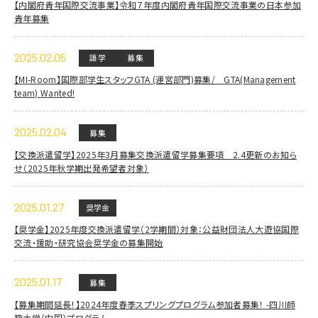
【内閣府青年国際交流事業】令和７年度内閣府青年国際交流事業の日本参加
青年募集
2025.02.05
語学
募集
【MI-Room】国際部学生スタッフGTA (運営部門)募集/ GTA(Management
team) Wanted!
2025.02.04
募集
【交換派遣留学】2025年3月募集交換派遣留学募集要項 2.4更新のお知ら
せ（2025年秋学期出発希望者対象）
2025.01.27
奨学金
【奨学金】2025年度交換派遣留学（2学期間）対象：公益財団法人大遊協国際
交流・援助・研究協会奨学金の募集開始
2025.01.17
募集
【募集期間延長！】2024年度春季スプリングプログラム参加者募集！ -四川師
範大学（中国）プログラム-