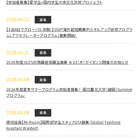
【参加者募集】留学生+国内学生の多文化共修プロジェクト
2026.04.22
募集
【3泊4日でグローバル体験！】OSIP海外超短期集中スキルアップ研修プログラ
ム（アクセラレータープログラム）募集開始！
2026.04.21
募集
2026年度 IELTS対策講座受講生募集 4/23（木）ガイダンス開催のお知らせ
2026.04.08
募集
2026年度夏季サマープログラム参加者募集！ -国立慶北大学（韓国）Summer
プログラム-
2026.04.08
募集
締切延長【Mi-Room】国際部学生スタッフGTA募集/Global Teaching
Assistant Wanted！