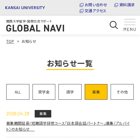
お問い合わせ
資料請求
交通アクセス
関西大学留学・国際交流サポート
TOP
お知らせ
お知らせ一覧
ALL
奨学金
語学
募集
その他
2026.04.28
募集
募集期間延長！短期語学研修コース「日本語会話パートナー」募集（アルバイ
ト）のお知らせ