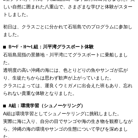
しい自然に囲まれた八重山で、さまざまな学びと体験がスター
トしました。
初日は、クラスごとに分かれて石垣島でのプログラムに参加し
ました。
■ B〜F・H〜L組：川平湾グラスボート体験
石垣島屈指の景勝地・川平湾にてグラスボートに乗船しまし
た。
透明度の高い沖縄の海には、色とりどりの魚やサンゴが広が
り、生徒たちからは思わず歓声が上がっていました。
クラスによっては、運良くウミガメに出会えた班もあり、忘れ
られない貴重な体験となりました。
■ A組：環境学習（シュノーケリング）
A組は環境学習としてシュノーケリングに挑戦しました。
実際に海に入り、自分の目でサンゴや海の生き物を観察しなが
ら、沖縄の海の環境やサンゴの生態について学びを深めまし
た。