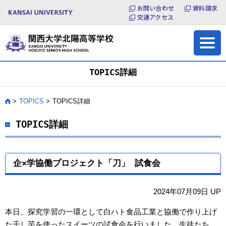
お問い合わせ
資料請求
よくある質問
お問い合わせ
交通アクセス
各種証明書の発行
サイトマップ
TOPICS詳細
TOPICS
TOPICS詳細
HOME
TOPICS詳細
企×学協働プロジェクト「刀」 試食会
2024年07月09日 UP
本日、探究学習の一環として白ハト食品工業と協働で作り上げ
た干し芋を使ったスイーツの試食会を行いました。生徒たち