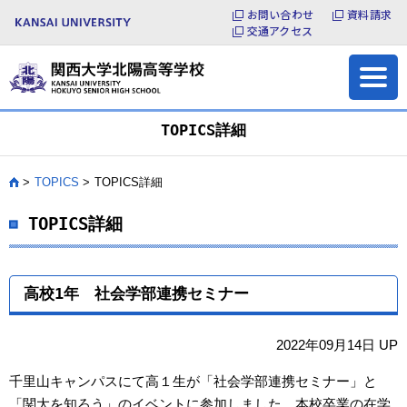
お問い合わせ
資料請求
よくある質問
お問い合わせ
交通アクセス
各種証明書の発行
サイトマップ
TOPICS詳細
TOPICS
TOPICS詳細
HOME
TOPICS詳細
高校1年 社会学部連携セミナー
2022年09月14日 UP
千里山キャンパスにて高１生が「社会学部連携セミナー」と
「関大を知ろう」のイベントに参加しました。本校卒業の在学