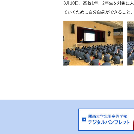
3
月
10
日、高校
1
年、
2
年生を対象に
ていくために自分自身ができること