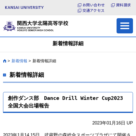
お問い合わせ
資料請求
よくある質問
お問い合わせ
交通アクセス
各種証明書の発行
サイトマップ
新着情報詳細
新着情報
新着情報詳細
HOME
新着情報詳細
創作ダンス部 Dance Drill Winter Cup2023
全国大会出場報告
2023年01月16日 UP
2023年1月14.15日、武蔵野の森総合スポーツプラザにて開催さ