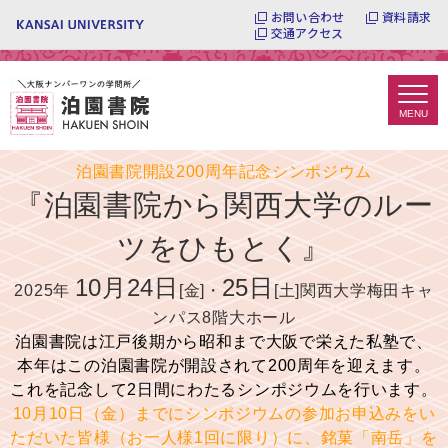
お問い合わせ
資料請求
交通アクセス
泊園書院開設200周年記念シンポジウム
『泊園書院から関西大学のルー
ツをひもとく』
10月24日
25日
2025年
[金]・
[土]関西大学梅田キャ
ンパス8階大ホール
泊園書院は江戸後期から昭和まで大阪で栄えた私塾で、
本年はこの泊園書院が開設されて200周年を迎えます。
これを記念して2日間にわたるシンポジウムを行います。
10月10日（金）までにシンポジウムの参加お申込みをい
ただいた皆様（お一人様1回に限り）に、銘菓「南岳」を