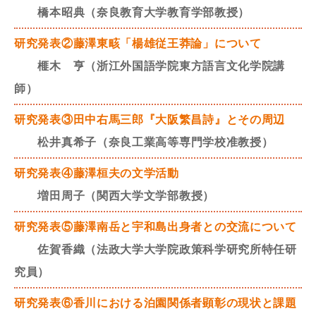
橋本昭典（奈良教育大学教育学部教授）
研究発表②藤澤東畡「楊雄従王莽論」について
榧木 亨（浙江外国語学院東方語言文化学院講
師）
研究発表③田中右馬三郎『大阪繁昌詩』とその周辺
松井真希子（奈良工業高等専門学校准教授）
研究発表④藤澤桓夫の文学活動
増田周子（関西大学文学部教授）
研究発表⑤藤澤南岳と宇和島出身者との交流について
佐賀香織（法政大学大学院政策科学研究所特任研
究員）
研究発表⑥香川における泊園関係者顕彰の現状と課題