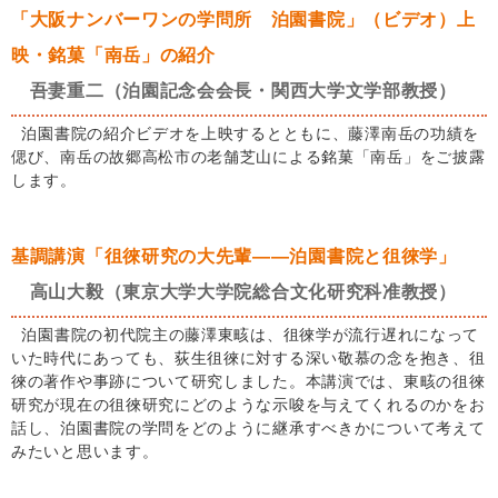
「大阪ナンバーワンの学問所 泊園書院」（ビデオ）上
映・銘菓「南岳」の紹介
吾妻重二（泊園記念会会長・関西大学文学部教授）
泊園書院の紹介ビデオを上映するとともに、藤澤南岳の功績を
偲び、南岳の故郷高松市の老舗芝山による銘菓「南岳」をご披露
します。
基調講演「徂徠研究の大先輩――泊園書院と徂徠学」
高山大毅（東京大学大学院総合文化研究科准教授）
泊園書院の初代院主の藤澤東畡は、徂徠学が流行遅れになって
いた時代にあっても、荻生徂徠に対する深い敬慕の念を抱き、徂
徠の著作や事跡について研究しました。本講演では、東畡の徂徠
研究が現在の徂徠研究にどのような示唆を与えてくれるのかをお
話し、泊園書院の学問をどのように継承すべきかについて考えて
みたいと思います。