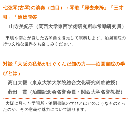
七弦琴(古琴)の演奏（曲目）：琴歌「帰去来辞」「三才
引」「漁樵問答」
山寺美紀子（関西大学東西学術研究所非常勤研究員）
東畡や南岳が愛した古琴曲を復元して演奏します。泊園書院の
持つ文雅な世界をお楽しみください。
対談「大阪の私塾がはぐくんだ知の力――泊園書院の学
びとは」
高山大毅（東京大学大学院総合文化研究科准教授）
藪田 貫（泊園記念会名誉会長・関西大学名誉教授）
大阪に興った学問所・泊園書院の学びとはどのようなものだっ
たのか、その意義や魅力について語ります。