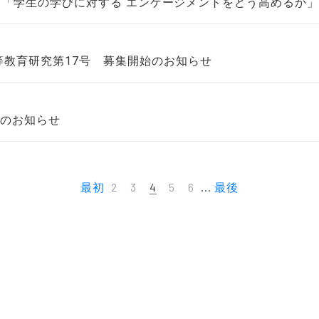
ション「学生の学びに対する エンゲージメントをどう高めるか
教育研究第17号 募集開始のお知らせ
éのお知らせ
最初
2
3
4
5
6
...
最後