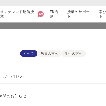
オンデマンド配信授
FD活
授業のサポー
学
業
動
ト
ト
サイト内検
シラバス関連
索
検索
教育支援ツール・サービス紹介
すべて
教員の方へ
学生の方へ
授業に関するマニュアル一覧
授業支援業務
した（11/5）
授業アンケート
教員インタビュー
Caféのお知らせ