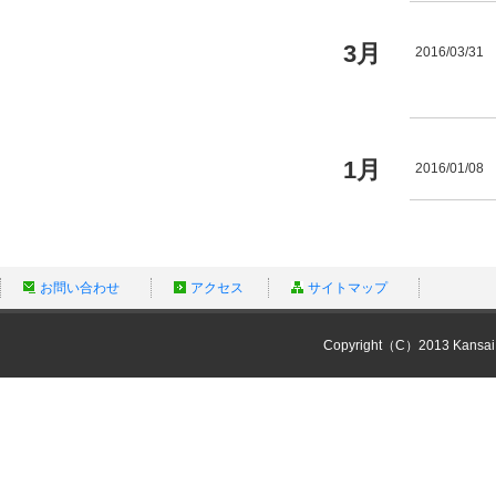
3月
2016/03/31
1月
2016/01/08
お問い合わせ
アクセス
サイトマップ
Copyright（C）2013 Kansai Un