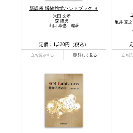
新課程 博物館学ハンドブック ３
米田 文孝
森 隆男
亀井 克之
山口 卓也 編著
定価：1,320円（税込）
立ち読みする
詳しく見る
立ち読