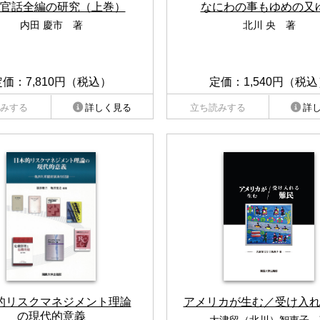
官話全編の研究（上巻）
なにわの事もゆめの又
内田 慶市 著
北川 央 著
定価：7,810円（税込）
定価：1,540円（税込
みする
詳しく見る
立ち読みする
詳
的リスクマネジメント理論
アメリカが生む／受け入
の現代的意義