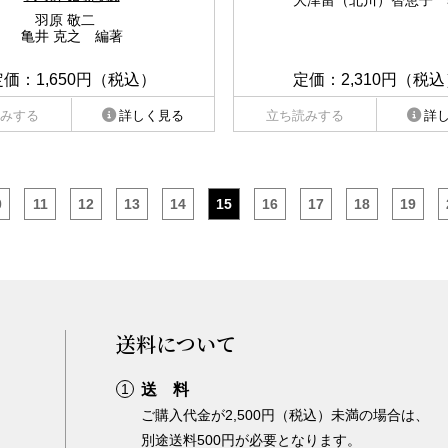
大津留（北川）智恵子 
羽原 敬二
亀井 克之 編著
定価：1,650円（税込）
定価：2,310円（税込
みする
詳しく見る
立ち読みする
詳
0
11
12
13
14
15
16
17
18
19
送料について
送 料
ご購入代金が2,500円（税込）未満の場合は、
別途送料500円が必要となります。