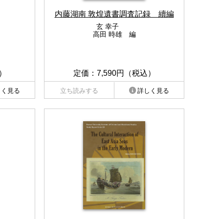
内藤湖南 敦煌遺書調査記録 續編
玄 幸子
高田 時雄 編
）
定価：7,590円（税込）
しく見る
立ち読みする
詳しく見る