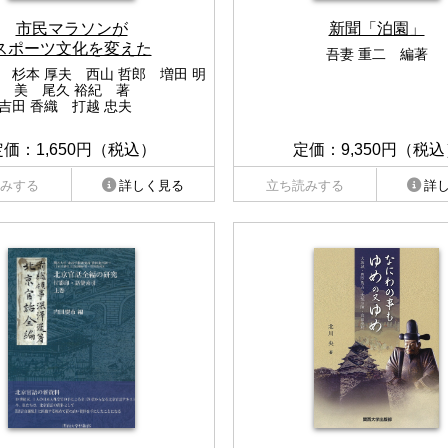
市民マラソンが
新聞「泊園」
スポーツ文化を変えた
吾妻 重二 編著
 杉本 厚夫 西山 哲郎 増田 明
美 尾久 裕紀 著
吉田 香織 打越 忠夫
定価：1,650円（税込）
定価：9,350円（税込
みする
詳しく見る
立ち読みする
詳