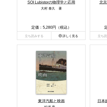
SOI Lubistorの物理学と応用
北京
大村 泰久 著
定価：5,280円（税込）
立ち読みする
詳しく見る
立ち読
東洋汽船と映画
日本