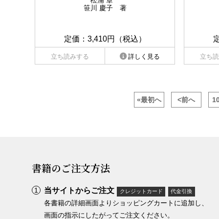
松浦 章
笹川 慶子 著
定価：3,410円（税込）
立ち読みする
詳しく見る
立ち読
«最初へ
<前へ
1
書籍のご注文方法
当サイトからご注文
クレジットカード
代金引換
各書籍の詳細画面よりショッピングカートに追加し、
画面の指示にしたがってご注文ください。