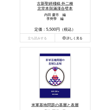
古新聖經殘稿 外二種
北堂本與滿漢合璧本
内田 慶市 編
李奭學 編
定価：5,500円（税込）
立ち読みする
詳しく見る
米軍基地問題の基層と表層