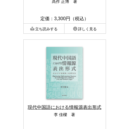
髙作 正博 著
定価：3,300円（税込）
立ち読みする
詳しく見る
現代中国語における情報源表出形式
李 佳樑 著