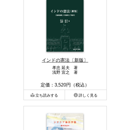
インドの憲法〔新版〕
孝忠 延夫 著
浅野 宜之 著
定価：3,520円（税込）
立ち読みする
詳しく見る