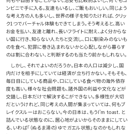
何も不自由することがない。治安も比較的よいし、何でもコ
ンビニで手に入る。友達もいるし、ご飯もおいしい。同じよう
な考え方の人も多いし、世界の様子を知りたければ、クリッ
ク1つでバーチャル体験もできてしまう。そう考えると、高い
お金を払い、友達と離れ、長いフライトに耐え、よく分からな
い国に行き、知らない人たちと交流し、口に馴染みのないも
のを食べ、犯罪に巻き込まれないかと心配しながら暮らす
のは割に合わない、と判断するのも当たり前かもしれない。
しかし、それでよいのだろうか。日本の人口は減少し、国
内だけを相手にしていては経済が立ち行かない。そもそも、
毎日目にしている商品や、口にしている食べ物の海外依存
度も高い。様々な社会問題も、諸外国の利益や文化などが
交錯し、日本だけで解決するこができない。多様性が大切
だというけれど、同じ考えの人間が集まっていては、何もブ
レイクスルーはおこらない。今の日本は、もうI’m toast. と
詰んでいる状態なのに、居心地がよいからそのままにしてい
る、いわば「（ぬるま湯の）ゆでガエル状態」なのかもしれな