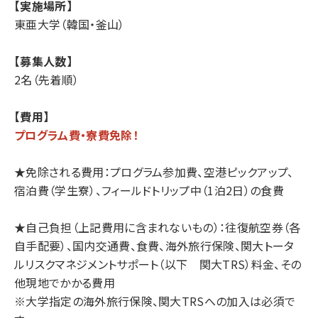
【実施場所】
東亜大学（韓国・釜山）
【募集人数】
2名（先着順）
【費用】
プログラム費・寮費免除！
★免除される費用：プログラム参加費、空港ピックアップ、
宿泊費（学生寮）、フィールドトリップ中（1泊2日）の食費
★自己負担（上記費用に含まれないもの）：往復航空券（各
自手配要）、国内交通費、食費、海外旅行保険、関大トータ
ルリスクマネジメントサポート（以下 関大TRS）料金、その
他現地でかかる費用
※大学指定の海外旅行保険、関大TRSへの加入は必須で