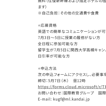
無料（往復新幹線および指定ホテルの宿
ます）
※自己負担：その他の交通費や食費
⭐️応募資格
英語での簡単なコミュニケーションが
7月3日～5日に授業の履修がない方
全日程に参加可能な方
留学生が7月5日に関西大学高槻キャン
日引率が可能な方
⭐️申込方法
次の申込フォームにアクセスし、必要事
締切：5月7日（木） 昼12時
https://forms.cloud.microsoft/r/
お問い合わせ：国際教育グループ 国
E-mail: kugf@ml.kandai.jp