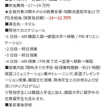
■参加費用…17～19 万円
★全員対象の関大からの経費支援・短期派遣奨学金(2 万
円)支給後（実質負担額）…
10～12 万円
■滞在先…ホテル
■現地でのスケジュール
・1 日目…AM:韓国入国→建国大学へ移動 / PM:オリエン
テーション
・2 日目…終日授業
・3 日目…終日授業
・4 日目…AM:授業 / PM:修了式→空港へ移動→帰国
■授業内容（現時点での予定・総授業時間数…約15 時間）
英語コミュニケーション集中トレーニング、英語プレゼンテ
ーション授業、韓国文化授業、現地学生との共修および交
流（バディプログラム）
※現地学生には韓国人学生に加え、建国大学に留学中の
交換留学生も含みます。
■事前事後研修