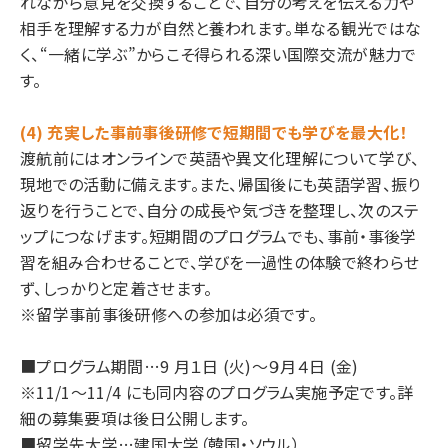
れながら意見を交換することで、自分の考えを伝える力や
相手を理解する力が自然と養われます。単なる観光ではな
く、“一緒に学ぶ”からこそ得られる深い国際交流が魅力で
す。
(4) 充実した事前事後研修で短期間でも学びを最大化！
渡航前にはオンラインで英語や異文化理解について学び、
現地での活動に備えます。また、帰国後にも英語学習、振り
返りを行うことで、自分の成⾧や気づきを整理し、次のステ
ップにつなげます。短期間のプログラムでも、事前・事後学
習を組み合わせることで、学びを一過性の体験で終わらせ
ず、しっかりと定着させます。
※留学事前事後研修への参加は必須です。
■プログラム期間…9 月１日 (火)～９月４日 (金)
※11/1～11/4 にも同内容のプログラム実施予定です。詳
細の募集要項は後日公開します。
■留学先大学…建国大学（韓国・ソウル）