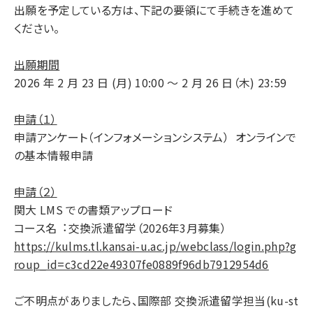
出願を予定している⽅は、下記の要領にて⼿続きを進めて
ください。
出願期間
2026 年 2 ⽉ 23 ⽇ (月) 10:00 〜 2 ⽉ 26 ⽇（木) 23:59
申請（１）
申請アンケート（インフォメーションシステム） オンラインで
の基本情報申請
申請（２）
関⼤ LMS での書類アップロード
コース名︓交換派遣留学（2026年3月募集）
https://kulms.tl.kansai-u.ac.jp/webclass/login.php?g
roup_id=c3cd22e49307fe0889f96db7912954d6
ご不明点がありましたら、国際部 交換派遣留学担当(ku-st