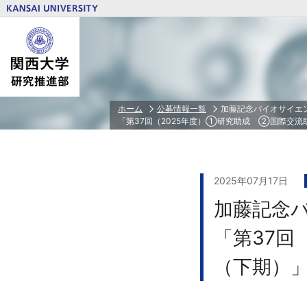
研究推進体制トップ
研究費トップ
若手研究者育成トップ
公正な研究活動の推進トップ
研究者情報トップ
ホーム
公募情報一覧
加藤記念バイオサイエ
「第37回（2025年度）①研究助成 ②国際交流
関西大学PD
人を対象とする研究倫理審査
研究・技術シーズ集
学外研究費
特任研究員/PD/RA等任用・任用予定者
相談・告発受付窓口
研究者ID（ORCID）とSCOPUS連携ガ
省庁・独立行政法人等/民間財団・賞等
若手研究者科学研究費申請奨励費
本学が定める研究活動の指針
科学研究費助成事業（科研費）
2025年07月17日
文部科学省 私立大学研究ブランディン
加藤記念
文部科学省 私立大学戦略的研究基盤形
業
「第37回
装置・設備等補助金
共同利用・共同研究拠点
（下期）
研究クラウドファンディング
ＰＩ⼈件費⽀出制度