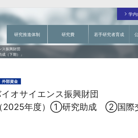
学内
研究推進体制
研究費
若手研究者育成
ご挨拶
日本学術振興会 特別研究員
研究費の不正使用防止
学術情報システム
ンス振興財団
助成（下期）」
関西大学RA
動物実験を対象とする研究倫理審査
関大 先生チャンネル
学内研究費
一覧
イド
若手研究者育成経費
研究費に関するお問い合わせ
個人研究費
指定寄付による若手研究者を対象としたオープ
フラッグシップ研究プログラム
ンアクセス化支援
外部資金
グ事業
戦略的研究拠点形成支援経費（基盤形成型）
バイオサイエンス振興財団
成支援事
戦略的研究拠点形成支援経費（大学主導型）
若手研究者育成経費
（2025年度）①研究助成 ②国際
緊急支援研究費
」
【～2023年度採択課題】研究拠点形成支援経費
【～2023年度採択課題】若手研究者育成経費
【～2023年度採択課題】教育研究高度化促進費