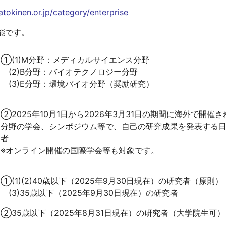
tokinen.or.jp/category/enterprise
【～2023年度採択課題】教育研究緊急支援経費
間接経費
能です。
科学研究費申請奨励研究費
若手研究者科学研究費申請奨励費
①(1)M分野：メディカルサイエンス分野
新任教員支援研究費
(2)B分野：バイオテクノロジー分野
国際共著論文支援経費
(3)E分野：環境バイオ分野（奨励研究）
学術研究員
研修員
②2025年10月1日から2026年3月31日の期間に海外で開
FAQ、支出可否一覧
分野の学会、シンポジウム等で、自己の研究成果を発表する
者
終了事業
※オンライン開催の国際学会等も対象です。
①(1)(2)40歳以下（2025年9月30日現在）の研究者（原則）
(3)35歳以下（2025年9月30日現在）の研究者
②35歳以下（2025年8月31日現在）の研究者（大学院