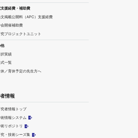
究支援経費・補助費
論文掲載公開料（APC）支援経費
学会開催補助費
研究プロジェクトユニット
の他
採択実績
様式一覧
産休／育休予定の先生方へ
者情報
研究者情報トップ
学術情報システム
学術リポジトリ
研究・技術シーズ集