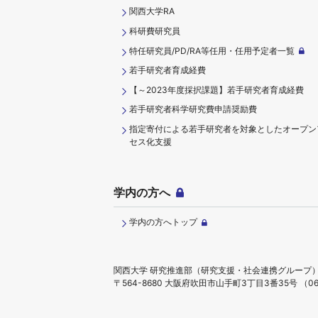
関西大学RA
科研費研究員
特任研究員/PD/RA等任用・任用予定者一覧
若手研究者育成経費
【～2023年度採択課題】若手研究者育成経費
若手研究者科学研究費申請奨励費
指定寄付による若手研究者を対象としたオープン
セス化支援
学内の方へ
学内の方へトップ
関西大学 研究推進部（研究支援・社会連携グループ
〒564-8680 大阪府吹田市山手町3丁目3番35号
（06