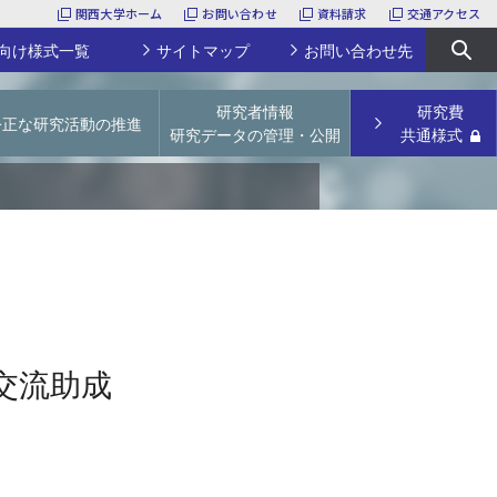
関西大学ホーム
お問い合わせ
資料請求
交通アクセス
向け様式一覧
サイトマップ
お問い合わせ先
研究者情報
研究費
公正な研究活動の推進
研究データの管理・公開
共通様式
URA
関西大学特別任用研究員
研究活動上の不正行為防止
学術リポジトリ
科研費研究員
論文点検サービス
研究データの管理・公開
研究支援経費・補助費
【～2023年度採択課題】若手研究者育成経費
文科省ガイドライン等
論文掲載公開料（APC）支援経費
学会開催補助費
研究プロジェクトユニット
その他
採択実績
交流助成
様式一覧
産休／育休予定の先生方へ