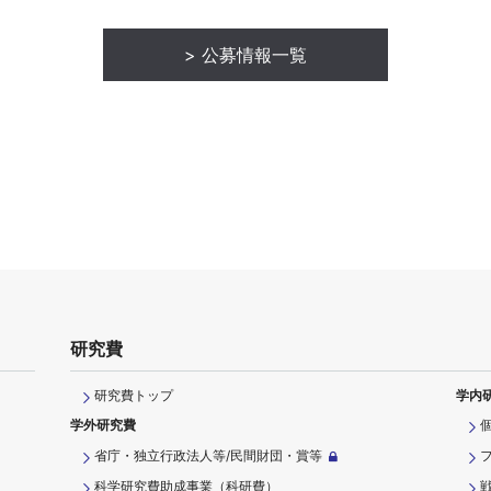
公募情報一覧
研究費
研究費トップ
学内
学外研究費
省庁・独立行政法人等/民間財団・賞等
科学研究費助成事業（科研費）