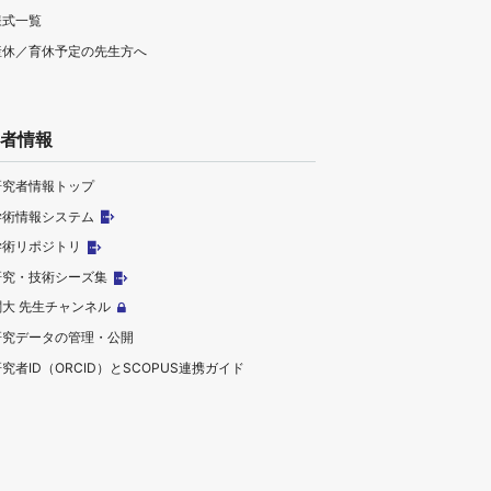
様式一覧
産休／育休予定の先生方へ
者情報
研究者情報トップ
学術情報システム
学術リポジトリ
研究・技術シーズ集
関大 先生チャンネル
研究データの管理・公開
究者ID（ORCID）とSCOPUS連携ガイド