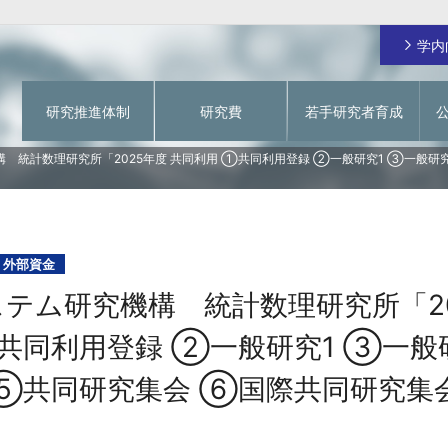
学内
研究推進体制
研究費
若手研究者育成
ご挨拶
日本学術振興会 特別研究員
研究費の不正使用防止
学術情報システム
 統計数理研究所「2025年度 共同利用 ①共同利用登録 ②一般研究1 ③一般研
関西大学RA
動物実験を対象とする研究倫理審査
関大 先生チャンネル
学内研究費
一覧
イド
若手研究者育成経費
研究費に関するお問い合わせ
個人研究費
指定寄付による若手研究者を対象としたオープ
フラッグシップ研究プログラム
ンアクセス化支援
外部資金
グ事業
戦略的研究拠点形成支援経費（基盤形成型）
テム研究機構 統計数理研究所「20
成支援事
戦略的研究拠点形成支援経費（大学主導型）
若手研究者育成経費
共同利用登録 ②一般研究1 ③一般
緊急支援研究費
 ⑤共同研究集会 ⑥国際共同研究集
【～2023年度採択課題】研究拠点形成支援経費
【～2023年度採択課題】若手研究者育成経費
【～2023年度採択課題】教育研究高度化促進費