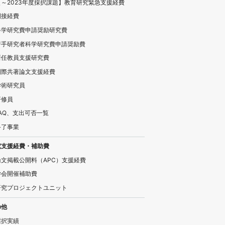
【～2023年度採択課題】教育研究緊急支援経費
間接経費
科学研究費申請奨励研究費
若手研究者科学研究費申請奨励費
新任教員支援研究費
国際共著論文支援経費
学術研究員
研修員
FAQ、支出可否一覧
終了事業
究支援経費・補助費
論文掲載公開料（APC）支援経費
学会開催補助費
研究プロジェクトユニット
の他
採択実績