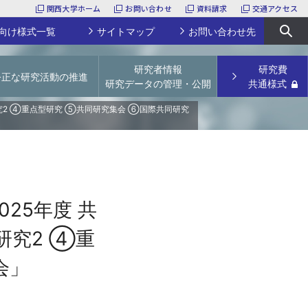
関西大学ホーム
お問い合わせ
資料請求
交通アクセス
向け様式一覧
サイトマップ
お問い合わせ先
研究者情報
研究費
公正な研究活動の推進
研究データの管理・公開
共通様式
URA
関西大学特別任用研究員
研究活動上の不正行為防止
学術リポジトリ
究2 ④重点型研究 ⑤共同研究集会 ⑥国際共同研究
科研費研究員
論文点検サービス
研究データの管理・公開
研究支援経費・補助費
【～2023年度採択課題】若手研究者育成経費
文科省ガイドライン等
論文掲載公開料（APC）支援経費
学会開催補助費
研究プロジェクトユニット
25年度 共
その他
採択実績
研究2 ④重
様式一覧
会」
産休／育休予定の先生方へ