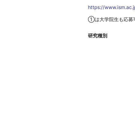
バイアウト制度
https://www.ism.ac.
若手研究者の自発的な研究活動等
①は大学院生も応募
終了事業
研究種別