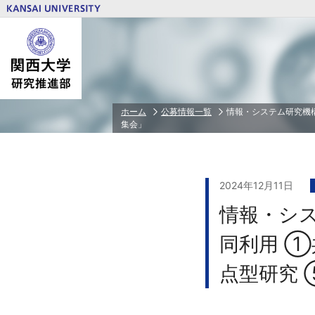
研究推進体制トップ
研究費トップ
若手研究者育成トップ
公正な研究活動の推進トップ
研究者情報トップ
ホーム
公募情報一覧
情報・システム研究機構
集会」
関西大学PD
人を対象とする研究倫理審査
研究・技術シーズ集
学外研究費
特任研究員/PD/RA等任用・任用予定者
相談・告発受付窓口
研究者ID（ORCID）とSCOPUS連携ガ
省庁・独立行政法人等/民間財団・賞等
若手研究者科学研究費申請奨励費
本学が定める研究活動の指針
科学研究費助成事業（科研費）
2024年12月11日
文部科学省 私立大学研究ブランディン
情報・シス
文部科学省 私立大学戦略的研究基盤形
業
同利用 ①
装置・設備等補助金
共同利用・共同研究拠点
点型研究
研究クラウドファンディング
ＰＩ⼈件費⽀出制度