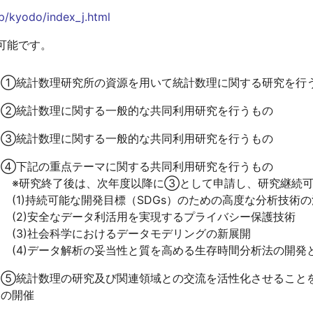
jp/kyodo/index_j.html
【～2023年度採択課題】教育研究緊急支援経費
間接経費
可能です。
科学研究費申請奨励研究費
若手研究者科学研究費申請奨励費
①統計数理研究所の資源を用いて統計数理に関する研究を行
新任教員支援研究費
②統計数理に関する一般的な共同利用研究を行うもの
国際共著論文支援経費
学術研究員
③統計数理に関する一般的な共同利用研究を行うもの
研修員
④下記の重点テーマに関する共同利用研究を行うもの
FAQ、支出可否一覧
※研究終了後は、次年度以降に③として申請し、研究継続可
終了事業
(1)持続可能な開発目標（SDGs）のための高度な分析技術の
(2)安全なデータ利活用を実現するプライバシー保護技術
(3)社会科学におけるデータモデリングの新展開
(4)データ解析の妥当性と質を高める生存時間分析法の開発
⑤統計数理の研究及び関連領域との交流を活性化させること
の開催