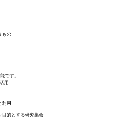
うもの
能です。
活用
と利用
を目的とする研究集会