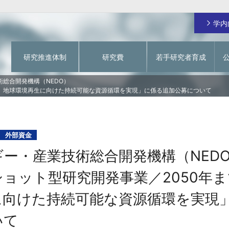
学内
研究推進体制
研究費
若手研究者育成
ご挨拶
日本学術振興会 特別研究員
研究費の不正使用防止
学術情報システム
総合開発機構（NEDO）
に、地球環境再生に向けた持続可能な資源循環を実現」に係る追加公募について
関西大学RA
動物実験を対象とする研究倫理審査
関大 先生チャンネル
学内研究費
一覧
イド
若手研究者育成経費
研究費に関するお問い合わせ
個人研究費
指定寄付による若手研究者を対象としたオープ
フラッグシップ研究プログラム
ンアクセス化支援
外部資金
グ事業
戦略的研究拠点形成支援経費（基盤形成型）
ー・産業技術総合開発機構（NED
成支援事
戦略的研究拠点形成支援経費（大学主導型）
若手研究者育成経費
ョット型研究開発事業／2050年
緊急支援研究費
に向けた持続可能な資源循環を実現
【～2023年度採択課題】研究拠点形成支援経費
【～2023年度採択課題】若手研究者育成経費
いて
【～2023年度採択課題】教育研究高度化促進費