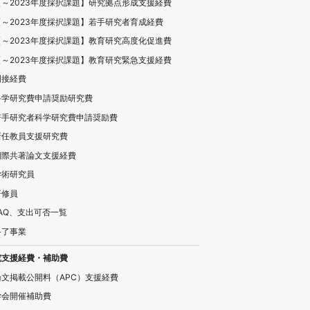
【～2023年度採択課題】研究拠点形成支援経費
【～2023年度採択課題】若手研究者育成経費
【～2023年度採択課題】教育研究高度化促進費
【～2023年度採択課題】教育研究緊急支援経費
間接経費
科学研究費申請奨励研究費
若手研究者科学研究費申請奨励費
新任教員支援研究費
国際共著論文支援経費
学術研究員
研修員
FAQ、支出可否一覧
終了事業
究支援経費・補助費
論文掲載公開料（APC）支援経費
学会開催補助費