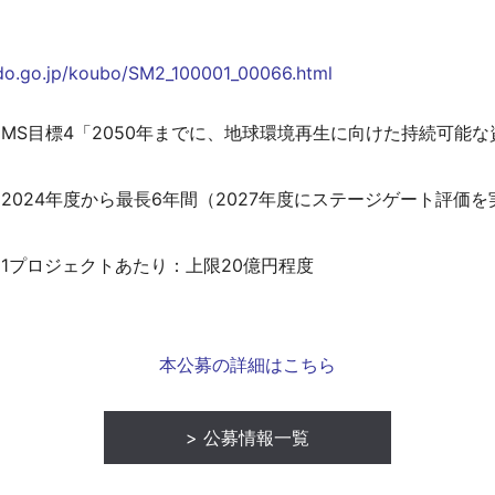
【～2023年度採択課題】教育研究緊急支援経費
間接経費
do.go.jp/koubo/SM2_100001_00066.html
科学研究費申請奨励研究費
若手研究者科学研究費申請奨励費
MS目標4「2050年までに、地球環境再生に向けた持続可能
新任教員支援研究費
国際共著論文支援経費
2024年度から最長6年間（2027年度にステージゲート評価を
学術研究員
研修員
1プロジェクトあたり：上限20億円程度
FAQ、支出可否一覧
終了事業
本公募の詳細はこちら
公募情報一覧