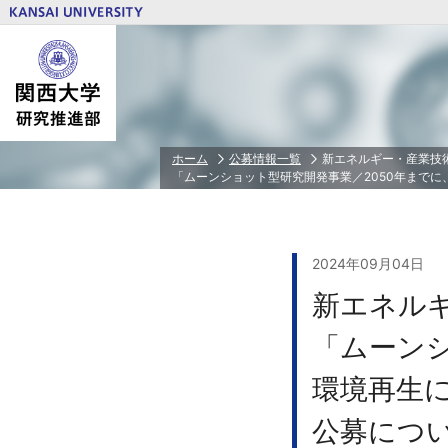
研究推進体制トップ
研究費トップ
若手研究者育成トップ
公正な研究活動の推進トップ
研究者情報トップ
ホーム
公募情報一覧
新エネルギー・産業技術
「ムーンショット型研究開発事業／2050年まで
関西大学PD
人を対象とする研究倫理審査
研究・技術シーズ集
学外研究費
特任研究員/PD/RA等任用・任用予定者
相談・告発受付窓口
研究者ID（ORCID）とSCOPUS連携ガ
省庁・独立行政法人等/民間財団・賞等
若手研究者科学研究費申請奨励費
本学が定める研究活動の指針
科学研究費助成事業（科研費）
2024年09月04日
文部科学省 私立大学研究ブランディン
新エネルギ
文部科学省 私立大学戦略的研究基盤形
業
「ムーンシ
装置・設備等補助金
共同利用・共同研究拠点
環境再生
研究クラウドファンディング
公募につ
ＰＩ⼈件費⽀出制度