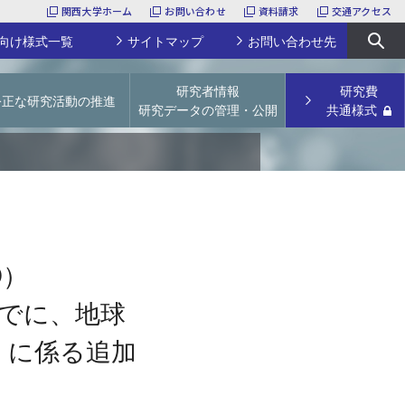
関西大学ホーム
お問い合わせ
資料請求
交通アクセス
向け様式一覧
サイトマップ
お問い合わせ先
研究者情報
研究費
公正な研究活動の推進
研究データの管理・公開
共通様式
URA
関西大学特別任用研究員
研究活動上の不正行為防止
学術リポジトリ
科研費研究員
論文点検サービス
研究データの管理・公開
研究支援経費・補助費
【～2023年度採択課題】若手研究者育成経費
文科省ガイドライン等
論文掲載公開料（APC）支援経費
学会開催補助費
研究プロジェクトユニット
O）
その他
採択実績
までに、地球
様式一覧
」に係る追加
産休／育休予定の先生方へ