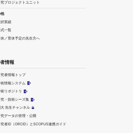
研究プロジェクトユニット
の他
採択実績
様式一覧
産休／育休予定の先生方へ
者情報
研究者情報トップ
学術情報システム
学術リポジトリ
研究・技術シーズ集
関大 先生チャンネル
研究データの管理・公開
究者ID（ORCID）とSCOPUS連携ガイド