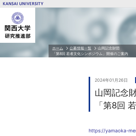
研究推進体制トップ
研究費トップ
若手研究者育成トップ
公正な研究活動の推進トップ
研究者情報トップ
ホーム
公募情報一覧
山岡記念財団
「第8回 若者文化シンポジウム」開催のご案内
関西大学PD
人を対象とする研究倫理審査
研究・技術シーズ集
学外研究費
特任研究員/PD/RA等任用・任用予定者
相談・告発受付窓口
研究者ID（ORCID）とSCOPUS連携ガ
省庁・独立行政法人等/民間財団・賞等
若手研究者科学研究費申請奨励費
本学が定める研究活動の指針
科学研究費助成事業（科研費）
2024年01月26日
文部科学省 私立大学研究ブランディン
山岡記念
文部科学省 私立大学戦略的研究基盤形
業
「第8回 
装置・設備等補助金
共同利用・共同研究拠点
研究クラウドファンディング
https://yamaoka-mem
ＰＩ⼈件費⽀出制度