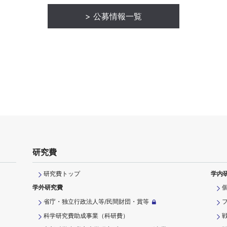
公募情報一覧
研究費
研究費トップ
学内
学外研究費
省庁・独立行政法人等/民間財団・賞等
科学研究費助成事業（科研費）