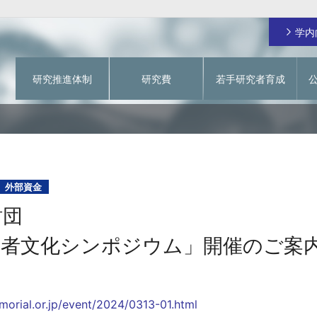
学内
研究推進体制
研究費
若手研究者育成
ご挨拶
日本学術振興会 特別研究員
研究費の不正使用防止
学術情報システム
関西大学RA
動物実験を対象とする研究倫理審査
関大 先生チャンネル
学内研究費
一覧
イド
若手研究者育成経費
研究費に関するお問い合わせ
個人研究費
指定寄付による若手研究者を対象としたオープ
フラッグシップ研究プログラム
ンアクセス化支援
外部資金
グ事業
戦略的研究拠点形成支援経費（基盤形成型）
財団
成支援事
戦略的研究拠点形成支援経費（大学主導型）
若手研究者育成経費
若者文化シンポジウム」開催のご案
緊急支援研究費
【～2023年度採択課題】研究拠点形成支援経費
【～2023年度採択課題】若手研究者育成経費
orial.or.jp/event/2024/0313-01.html
【～2023年度採択課題】教育研究高度化促進費