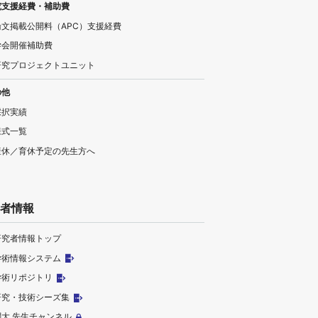
究支援経費・補助費
論文掲載公開料（APC）支援経費
学会開催補助費
研究プロジェクトユニット
の他
採択実績
様式一覧
産休／育休予定の先生方へ
者情報
研究者情報トップ
学術情報システム
学術リポジトリ
研究・技術シーズ集
関大 先生チャンネル