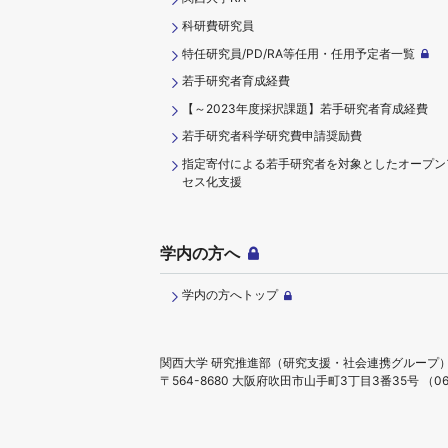
科研費研究員
特任研究員/PD/RA等任用・任用予定者一覧
若手研究者育成経費
【～2023年度採択課題】若手研究者育成経費
若手研究者科学研究費申請奨励費
指定寄付による若手研究者を対象としたオープン
セス化支援
学内の方へ
学内の方へトップ
関西大学 研究推進部（研究支援・社会連携グループ
〒564-8680 大阪府吹田市山手町3丁目3番35号
（06