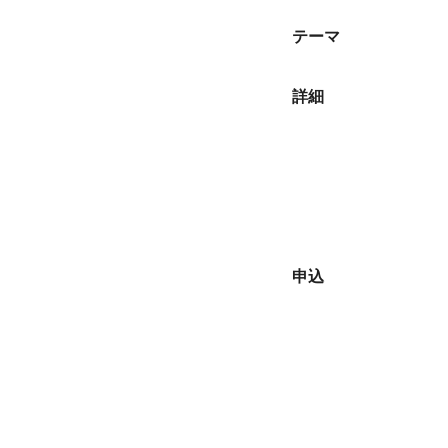
バイアウト制度
テーマ
若手研究者の自発的な研究活動等
終了事業
詳細
申込