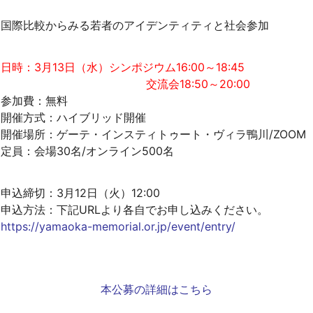
【～2023年度採択課題】教育研究緊急支援経費
国際比較からみる若者のアイデンティティと社会参加
間接経費
科学研究費申請奨励研究費
日時：3月13日（水）シンポジウム16:00～18:45
若手研究者科学研究費申請奨励費
交流会18:50～20:00
新任教員支援研究費
参加費：無料
国際共著論文支援経費
開催方式：ハイブリッド開催
開催場所：ゲーテ・インスティトゥート・ヴィラ鴨川/ZOOM
学術研究員
定員：会場30名/オンライン500名
研修員
FAQ、支出可否一覧
申込締切：3月12日（火）12:00
終了事業
申込方法：下記URLより各自でお申し込みください。
https://yamaoka-memorial.or.jp/event/entry/
本公募の詳細はこちら