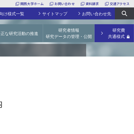
関西大学ホーム
お問い合わせ
資料請求
交通アクセス
向け様式一覧
サイトマップ
お問い合わせ先
研究者情報
研究費
公正な研究活動の推進
研究データの管理・公開
共通様式
URA
関西大学特別任用研究員
研究活動上の不正行為防止
学術リポジトリ
科研費研究員
論文点検サービス
研究データの管理・公開
研究支援経費・補助費
【～2023年度採択課題】若手研究者育成経費
文科省ガイドライン等
論文掲載公開料（APC）支援経費
学会開催補助費
研究プロジェクトユニット
その他
採択実績
内
様式一覧
産休／育休予定の先生方へ