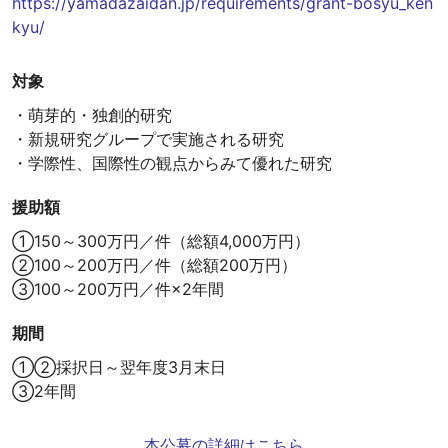
https://yamadazaidan.jp/requirements/grant-bosyu_ken
kyu/
対象
・萌芽的・独創的研究
・新規研究グループで実施される研究
・学際性、国際性の観点からみて優れた研究
援助額
①150～300万円／件（総額4,000万円）
②100～200万円／件（総額200万円）
③100～200万円／件×2年間
期間
①②採択日～翌年度3月末日
③2年間
本公募の詳細はこちら