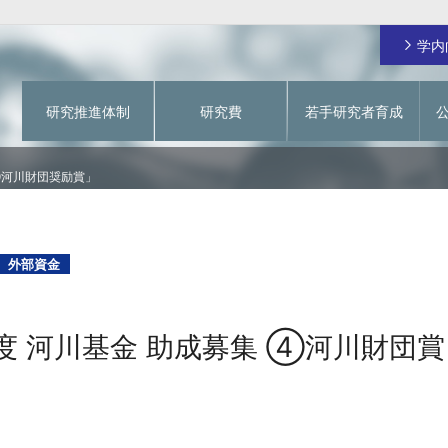
学内
研究推進体制
研究費
若手研究者育成
ご挨拶
日本学術振興会 特別研究員
研究費の不正使用防止
学術情報システム
⑤河川財団奨励賞」
関西大学RA
動物実験を対象とする研究倫理審査
関大 先生チャンネル
学内研究費
一覧
イド
若手研究者育成経費
研究費に関するお問い合わせ
個人研究費
指定寄付による若手研究者を対象としたオープ
フラッグシップ研究プログラム
ンアクセス化支援
外部資金
グ事業
戦略的研究拠点形成支援経費（基盤形成型）
成支援事
戦略的研究拠点形成支援経費（大学主導型）
若手研究者育成経費
年度 河川基金 助成募集 ④河川財団
緊急支援研究費
」
【～2023年度採択課題】研究拠点形成支援経費
【～2023年度採択課題】若手研究者育成経費
【～2023年度採択課題】教育研究高度化促進費