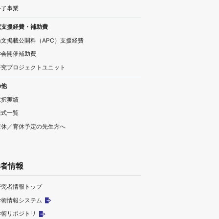
終了事業
究支援経費・補助費
論文掲載公開料（APC）支援経費
学会開催補助費
研究プロジェクトユニット
の他
採択実績
様式一覧
産休／育休予定の先生方へ
者情報
研究者情報トップ
学術情報システム
学術リポジトリ