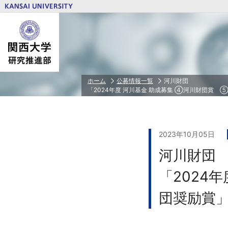
研究推進体制トップ
研究費トップ
若手研究者育成トップ
公正な研究活動の推進トップ
研究者情報トップ
ホーム
公募情報一覧
河川財団
「2024年度 河川基金 助成募集 ④河川財団賞 
関西大学PD
人を対象とする研究倫理審査
研究・技術シーズ集
学外研究費
特任研究員/PD/RA等任用・任用予定者
相談・告発受付窓口
研究者ID（ORCID）とSCOPUS連携ガ
省庁・独立行政法人等/民間財団・賞等
若手研究者科学研究費申請奨励費
本学が定める研究活動の指針
科学研究費助成事業（科研費）
2023年10月05日
文部科学省 私立大学研究ブランディン
河川財団
文部科学省 私立大学戦略的研究基盤形
業
「2024
装置・設備等補助金
共同利用・共同研究拠点
団奨励賞
研究クラウドファンディング
ＰＩ⼈件費⽀出制度