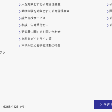
人を対象とする研究倫理審査
動物実験を対象とする研究倫理審査
論文点検サービス
相談・告発受付窓口
研
研究費に関するお問い合わせ
文科省ガイドライン等
本学が定める研究活動の指針
アク
）
学内
）6368-1121（代）