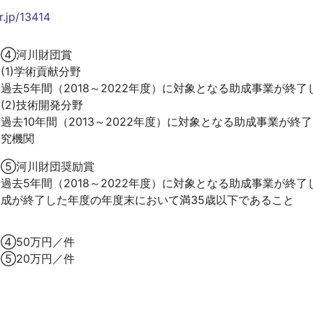
r.jp/13414
【～2023年度採択課題】教育研究緊急支援経費
間接経費
④河川財団賞
科学研究費申請奨励研究費
(1)学術貢献分野
若手研究者科学研究費申請奨励費
過去5年間（2018～2022年度）に対象となる助成事業が終
新任教員支援研究費
(2)技術開発分野
国際共著論文支援経費
過去10年間（2013～2022年度）に対象となる助成事業が終
学術研究員
究機関
研修員
⑤河川財団奨励賞
FAQ、支出可否一覧
過去5年間（2018～2022年度）に対象となる助成事業が終
終了事業
成が終了した年度の年度末において満35歳以下であること
④50万円／件
⑤20万円／件