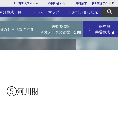
関西大学ホーム
お問い合わせ
資料請求
交通アクセス
向け様式一覧
サイトマップ
お問い合わせ先
研究者情報
研究費
公正な研究活動の推進
研究データの管理・公開
共通様式
URA
関西大学特別任用研究員
研究活動上の不正行為防止
学術リポジトリ
科研費研究員
論文点検サービス
研究データの管理・公開
研究支援経費・補助費
【～2023年度採択課題】若手研究者育成経費
文科省ガイドライン等
論文掲載公開料（APC）支援経費
学会開催補助費
研究プロジェクトユニット
その他
採択実績
賞 ⑤河川財
様式一覧
産休／育休予定の先生方へ