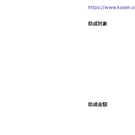
バイアウト制度
https://www.kasen.o
若手研究者の自発的な研究活動等
終了事業
助成対象
助成金額