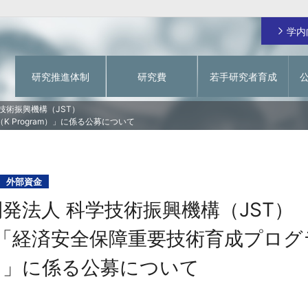
学内
研究推進体制
研究費
若手研究者育成
ご挨拶
日本学術振興会 特別研究員
研究費の不正使用防止
学術情報システム
技術振興機構（JST）
 Program）」に係る公募について
関西大学RA
動物実験を対象とする研究倫理審査
関大 先生チャンネル
学内研究費
一覧
イド
若手研究者育成経費
研究費に関するお問い合わせ
個人研究費
指定寄付による若手研究者を対象としたオープ
フラッグシップ研究プログラム
ンアクセス化支援
外部資金
グ事業
戦略的研究拠点形成支援経費（基盤形成型）
発法人 科学技術振興機構（JST）
成支援事
戦略的研究拠点形成支援経費（大学主導型）
若手研究者育成経費
度「経済安全保障重要技術育成プログ
緊急支援研究費
am）」に係る公募について
【～2023年度採択課題】研究拠点形成支援経費
【～2023年度採択課題】若手研究者育成経費
【～2023年度採択課題】教育研究高度化促進費