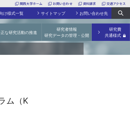
関西大学ホーム
お問い合わせ
資料請求
交通アクセス
向け様式一覧
サイトマップ
お問い合わせ先
研究者情報
研究費
公正な研究活動の推進
研究データの管理・公開
共通様式
URA
関西大学特別任用研究員
研究活動上の不正行為防止
学術リポジトリ
科研費研究員
論文点検サービス
研究データの管理・公開
研究支援経費・補助費
【～2023年度採択課題】若手研究者育成経費
文科省ガイドライン等
論文掲載公開料（APC）支援経費
学会開催補助費
研究プロジェクトユニット
その他
採択実績
ラム（K
様式一覧
産休／育休予定の先生方へ