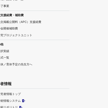
終了事業
究支援経費・補助費
論文掲載公開料（APC）支援経費
学会開催補助費
研究プロジェクトユニット
の他
採択実績
様式一覧
産休／育休予定の先生方へ
者情報
研究者情報トップ
学術情報システム
学術リポジトリ