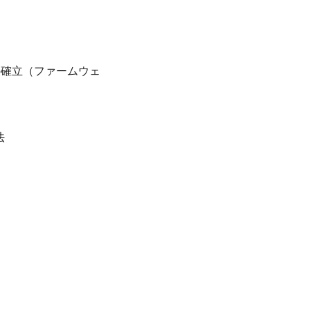
の確立（ファームウェ
法