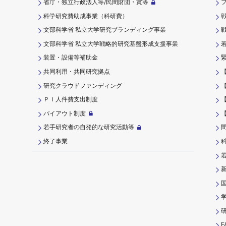
省庁・独立行政法人等/民間財団・賞等
科学研究費助成事業（科研費）
文部科学省 私立大学研究ブランディング事業
文部科学省 私立大学戦略的研究基盤形成支援事業
装置・設備等補助金
共同利用・共同研究拠点
研究クラウドファンディング
ＰＩ⼈件費⽀出制度
バイアウト制度
若手研究者の自発的な研究活動等
終了事業