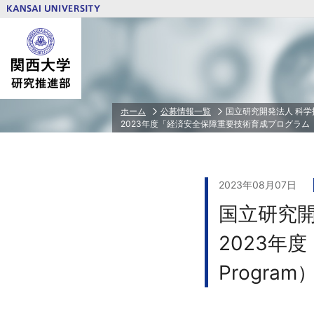
研究推進体制トップ
研究費トップ
若手研究者育成トップ
公正な研究活動の推進トップ
研究者情報トップ
ホーム
公募情報一覧
国立研究開発法人 科学
2023年度「経済安全保障重要技術育成プログラム（K
関西大学PD
人を対象とする研究倫理審査
研究・技術シーズ集
学外研究費
特任研究員/PD/RA等任用・任用予定者
相談・告発受付窓口
研究者ID（ORCID）とSCOPUS連携ガ
省庁・独立行政法人等/民間財団・賞等
若手研究者科学研究費申請奨励費
本学が定める研究活動の指針
科学研究費助成事業（科研費）
2023年08月07日
文部科学省 私立大学研究ブランディン
国立研究開
文部科学省 私立大学戦略的研究基盤形
業
2023年
装置・設備等補助金
共同利用・共同研究拠点
Progr
研究クラウドファンディング
ＰＩ⼈件費⽀出制度