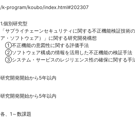
jp/k-program/koubo/index.html#202307
【～2023年度採択課題】教育研究緊急支援経費
間接経費
1.個別研究型
科学研究費申請奨励研究費
「サプライチェーンセキュリティに関する不正機能検証技術
若手研究者科学研究費申請奨励費
ア・ソフトウェア）」に関する研究開発構想
新任教員支援研究費
①不正機能の意図性に関する評価手法
国際共著論文支援経費
②ソフトウェア構成の情報を活用した不正機能の検証手法
学術研究員
③システム・サービスのレジリエンス性の確保に関する手
研修員
FAQ、支出可否一覧
研究開発開始から5年以内
終了事業
研究開発開始から5年以内
各、1～数課題