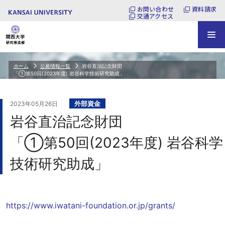
お問い合わせ
資料請求
交通アクセス
ホーム
公募情報一覧
岩谷直治記念財団
「①第50回(2023年度) 岩谷科学技術研究助成」
外部資金
2023年05月26日
岩谷直治記念財団
「①第50回(2023年度) 岩谷科学
技術研究助成」
https://www.iwatani-foundation.or.jp/grants/