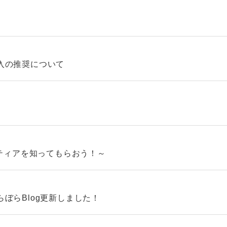
入の推奨について
ンティアを知ってもらおう！～
ぼらBlog更新しました！