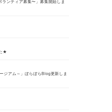
～ボランティア募集〜」募集開始しま
た★
ジアム～」ぼらぼらBlog更新しま