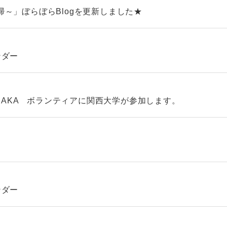
～」ぼらぼらBlogを更新しました★
ンダー
OSAKA ボランティアに関西大学が参加します。
ンダー