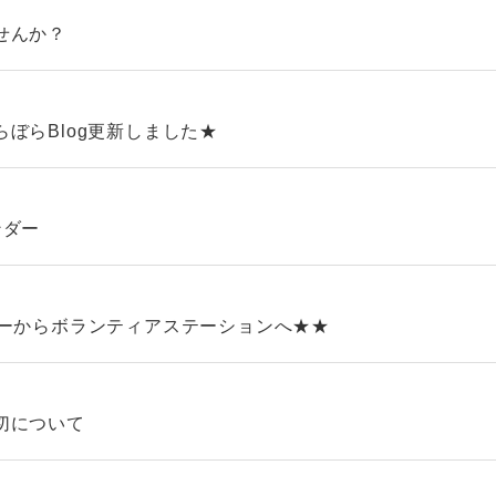
せんか？
ぼらBlog更新しました★
ンダー
ターからボランティアステーションへ★★
切について