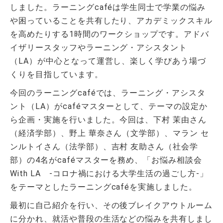
しました。ラーニングcaféは学生同士で学業の悩み
や困っていることを共有したり、アカデミックスキル
を高めたりする1時間のワークショップです。アドバ
イザリースタッフやラーニング・アシスタント
（LA）が中心となって運営し、楽しく学びあう場づ
くりを目指しています。
今回のラーニングcaféでは、ラーニング・アシスタ
ント（LA）がcaféマスターとして、テーマの設定か
ら企画・実施を行いました。今回は、下村 茉由さん
（経済学部）、野上 華奈さん（文学部）、マラン セ
ンルトイさん（法学部）、吉村 友助さん（社会学
部）の4名がcaféマスターを務め、「お悩み相談会
With LA -コロナ禍における大学生活の過ごし方-」
をテーマとしたラーニングcaféを実施しました。
最初に自己紹介を行い、その後ブレイクアウトルーム
に分かれ、就活や普段の生活などの悩みを共有しまし