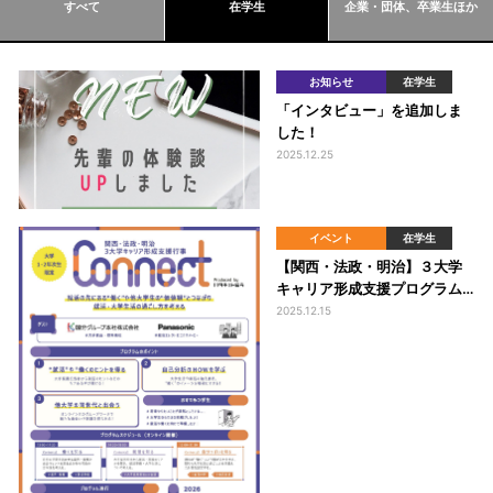
すべて
在学生
企業・団体、卒業生ほか
お知らせ
在学生
「インタビュー」を追加しま
した！
2025.12.25
イベント
在学生
【関西・法政・明治】３大学
キャリア形成支援プログラム
「CONNECT」を実施しま
2025.12.15
す！