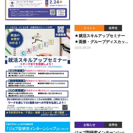
イベント
在学生
★就活スキルアップセミナー
★面接・グループディスカッ
ション・ES作成の不安をなく
2025.09.24
そう！
お知らせ
在学生
ジョブ型研究インターンシッ