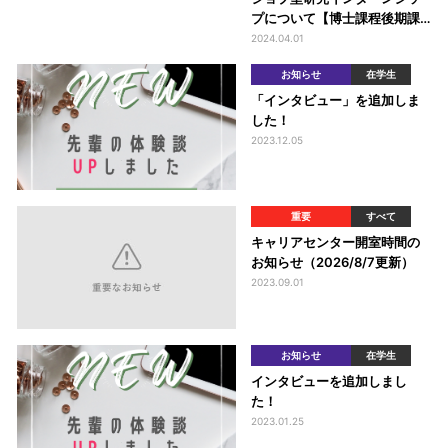
プについて【博士課程後期課
程学生 及び 博士課程後期課程
2024.04.01
への進学を考えるM２年次生
お知らせ
在学生
へ】
「インタビュー」を追加しま
した！
2023.12.05
重要
すべて
キャリアセンター開室時間の
お知らせ（2026/8/7更新）
2023.09.01
お知らせ
在学生
インタビューを追加しまし
た！
2023.01.25