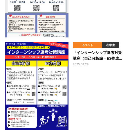
イベント
在学生
「インターンシップ選考対策
講座（自己分析編・ES作成
編）」開催のお知らせ
2025.04.29