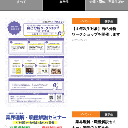
すべて
在学生
企業・団体、卒業生ほか
イベント
在学生
【１年次生対象】自己分析
ワークショップを開催します
2025.05.21
イベント
在学生
「業界理解・職種解説セミ
ナー」開催のお知らせ