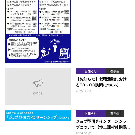
お知らせ
在学生
【お知らせ】就職活動におけ
るOB・OG訪問について
（2025年4月以降）
2025.03.14
お知らせ
在学生
ジョブ型研究インターンシッ
プについて【博士課程後期課
程学生 及び 博士課程後期課程
2024.04.01