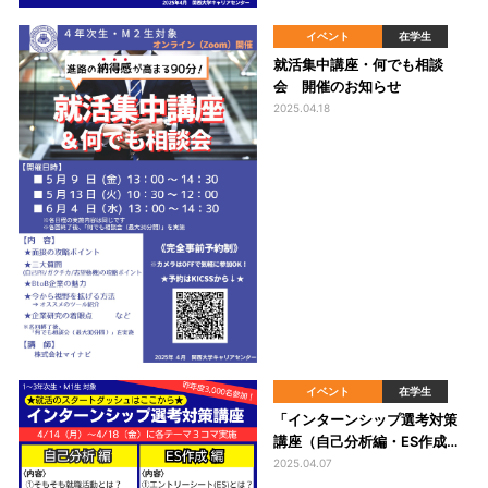
イベント
在学生
就活集中講座・何でも相談
会 開催のお知らせ
2025.04.18
イベント
在学生
「インターンシップ選考対策
講座（自己分析編・ES作成
編）」を開催します。
2025.04.07