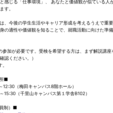
と感じる「仕事環境」、 あなたと価値観が似ている人
ます。
は、今後の学生生活やキャリア形成を考えるうえで重
身の適性や価値観を知ることで、就職活動に向けた準
の参加が必要です。受検を希望する方は、まず解説講座
確認ください。）
す。
所■
00～12:30（梅田キャンパス8階ホール）
00～15:30（千里山キャンパス第１学舎B102）
員制）■