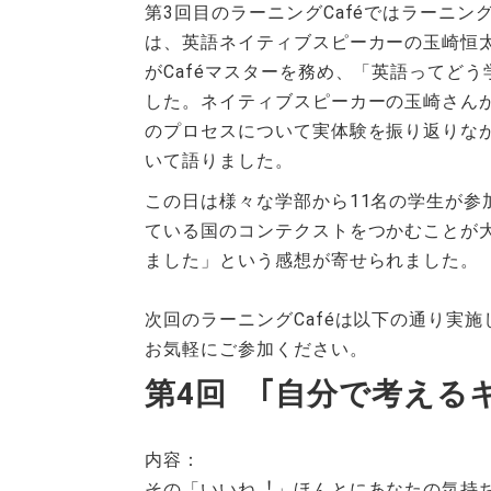
第3回目のラーニングCaféではラーニン
は、英語ネイティブスピーカーの玉崎恒太
がCaféマスターを務め、「英語ってど
した。ネイティブスピーカーの玉崎さんが
のプロセスについて実体験を振り返りな
いて語りました。
この日は様々な学部から11名の学生が
ている国のコンテクストをつかむことが
ました」という感想が寄せられました。
次回のラーニングCaféは以下の通り実施
お気軽にご参加ください。
第4回 ｢⾃分で考える
内容：
その「いいね︕」ほんとにあなたの気持