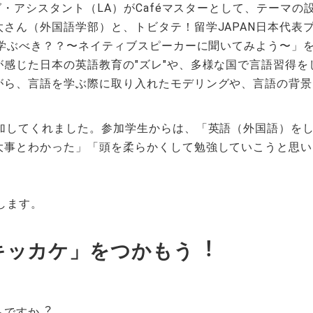
グ・アシスタント（LA）がCaféマスターとして、テーマ
さん（外国語学部）と、トビタテ！留学JAPAN日本代表
う学ぶべき？？〜ネイティブスピーカーに聞いてみよう〜」を
感じた⽇本の英語教育の"ズレ"や、多様な国で⾔語習得
がら、言語を学ぶ際に取り入れたモデリングや、言語の背景
参加してくれました。参加学生からは、「英語（外国語）を
大事とわかった」「頭を柔らかくして勉強していこうと思い
します。
キッカケ」をつかもう︕
ちですか︖