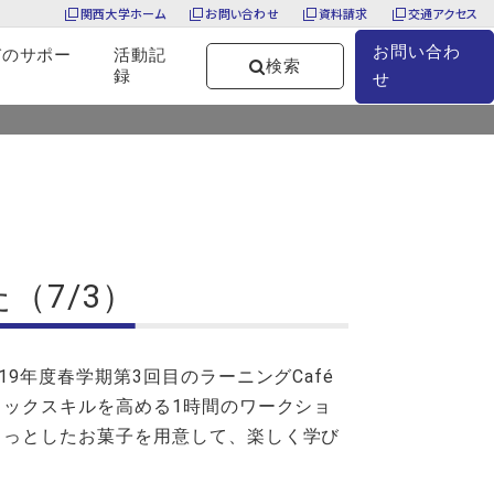
関西大学ホーム
お問い合わせ
資料請求
交通アクセス
お問い合わ
びのサポー
活動記
検索
録
せ
ス
【報告】「ラーニングCafé」（第3回）を実施しました（7/3）
（7/3）
9年度春学期第3回目のラーニングCafé
ミックスキルを高める1時間のワークショ
ょっとしたお菓子を用意して、楽しく学び