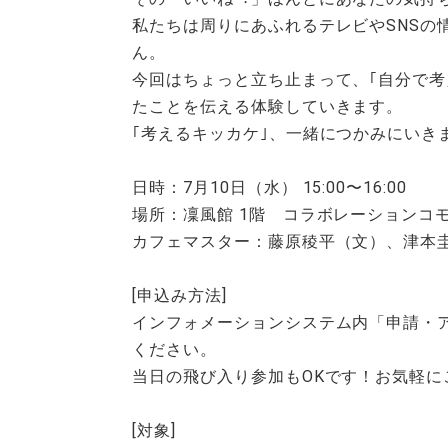
私たちは周りにあふれるテレビやSNSの
ん。
今回はちょっと⽴ち⽌まって、｢⾃分で
たことを伝える体験していきます。
｢考えるキッカケ｣、⼀緒につかみにいき
日時：7⽉10⽇（⽔） 15:00〜16:00
場所：凜風館 1階 コラボレーションコ
カフェマスター：藤原稜平（文）、津本
[申込み方法]
インフォメーションシステム内「申請・アン
ください。
当日の飛び入り参加もOKです！お気軽に
[対象]