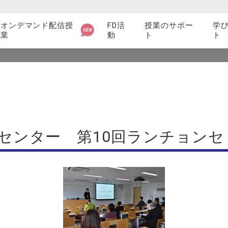
オンデマンド配信授
FD活
授業のサポー
学
業
動
ト
ト
TOP
トピックス
【報告】
サイト内検
シラバス関連
索
検索
教育支援ツール・サービス紹介
授業に関するマニュアル一覧
センター 第10回ランチョン
授業支援業務
授業アンケート
教員インタビュー