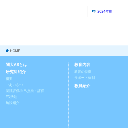
2024年度
HOME
関大ASとは
教育内容
研究科紹介
教育の特徴
サポート体制
概要
ごあいさつ
教員紹介
認証評価/自己点検・評価
FD活動
施設紹介