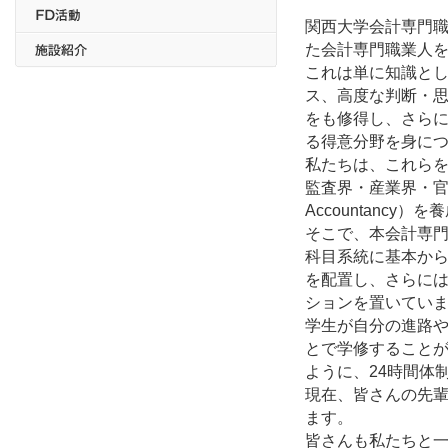
関西大学会計専門
た会計専門職業人
これは単に知識と
ス、高度な判断・
をも修得し、さら
る得意分野を身に
私たちは、これら
監査界・産業界・官
Accountancy）
そこで、本会計専
科目系統に基本か
を配置し、さらに
ションを置いてい
学生が自分の進路
とで学修すること
ように、24時間体
現在、皆さんの先
ます。
皆さんも私たちと