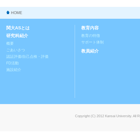
HOME
関大ASとは
教育内容
研究科紹介
教育の特徴
サポート体制
概要
ごあいさつ
教員紹介
認証評価/自己点検・評価
FD活動
施設紹介
Copyright (C) 2012 Kansai University. All 