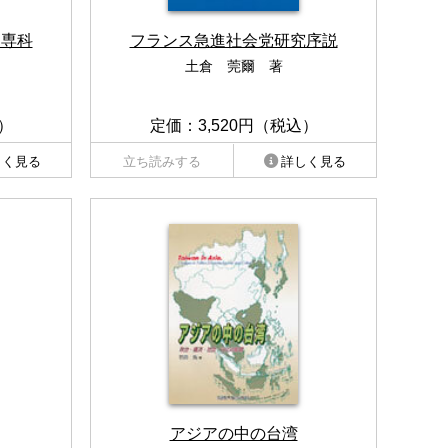
ま専科
フランス急進社会党研究序説
土倉 莞爾 著
）
定価：3,520円（税込）
しく見る
立ち読みする
詳しく見る
アジアの中の台湾