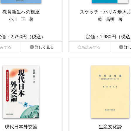
教育新生への視座
スケッチ・パリを歩き
小川 正 著
乾 昌明 著
定価：2,750円（税込）
定価：1,980円（税込
みする
詳しく見る
立ち読みする
詳
現代日本外交論
生産文化論