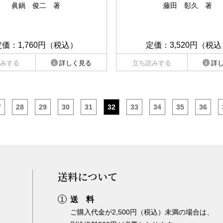
眞鍋 俊二 著
藤田 彰久 著
定価：1,760円（税込）
定価：3,520円（税込
みする
詳しく見る
立ち読みする
詳
7
28
29
30
31
32
33
34
35
36
送料について
送 料
ご購入代金が2,500円（税込）未満の場合は、