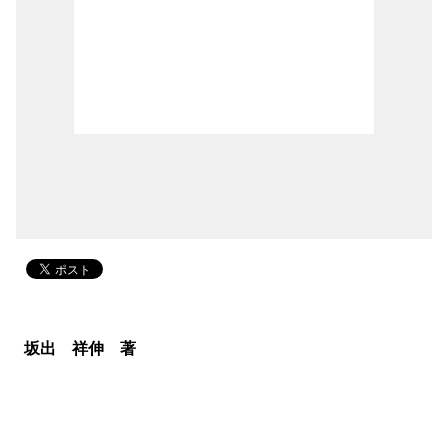
坂出 祥伸 著