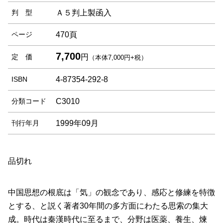
判 型
Ａ５判上製函入
ページ
470頁
7,700
定 価
円
（本体7,000円+税）
ISBN
4-87354-292-8
分類コード
C3010
刊行年月
1999年09月
品切れ
中国思想の根底は「気」の観念であり、感応と修練を特徴
とする、と説く著者30年間の多方面にわたる思索の集大
成。時代は秦漢時代に至るまで、分野は医薬、養生、煉