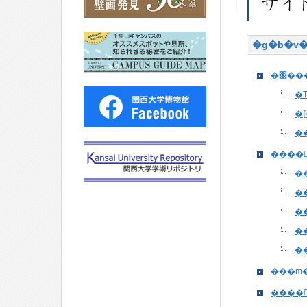
�g�b�v�
�
�
�
����
�
�
���m
����