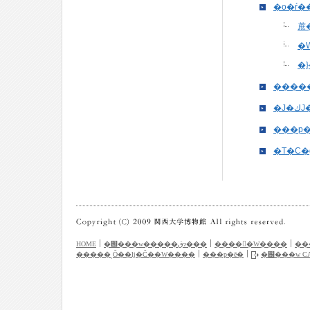
�o�ŕ�
蔗
�
�}
����
�
���p�
�T�C�
HOME
�֐���w�����قɂ���
�����ٓW����
��
�����ˌÕ��ǉ�Č��W����
���p�ē�
�֐���w C