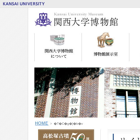
HOME
�T�C�g�}�b�v