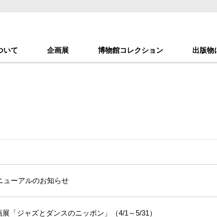
ついて
企画展
博物館コレクション
出版物
ニューアルのお知らせ
展「ジャズとダンスのニッポン」（4/1～5/31）