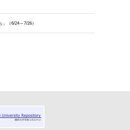
6/24～7/26）